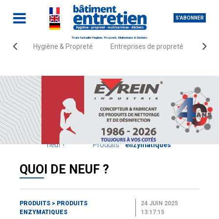
S'ABONNER
Toute l'actualité Hygiène, Propreté, Multiservice & Déchets
Hygiène & Propreté
Entreprises de propreté
Fourn
Accueil
Quoi de
Produits
neuf ?
Produits
enzymatiques
QUOI DE NEUF ?
PRODUITS
>
PRODUITS
24 JUIN 2025
ENZYMATIQUES
13:17:15