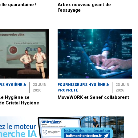
elle quarantaine !
Arbex nouveau géant de
l’essuyage
RS HYGIÈNE &
23 JUIN
FOURNISSEURS HYGIÈNE &
23 JUIN
2026
PROPRETÉ
2026
e Hygiène se
MoveWORK et Senef collaborent
de Cristal Hygiène