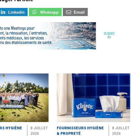
Linkedin
Whatsapp
Email
RS HYGIÈNE
8 JUILLET
FOURNISSEURS HYGIÈNE
8 JUILLET
2026
& PROPRETÉ
2026