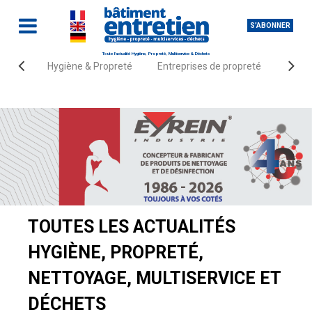
S'ABONNER
Toute l'actualité Hygiène, Propreté, Multiservice & Déchets
Hygiène & Propreté
Entreprises de propreté
Fourn
Accueil
Actualités
TOUTES LES ACTUALITÉS
HYGIÈNE, PROPRETÉ,
NETTOYAGE, MULTISERVICE ET
DÉCHETS