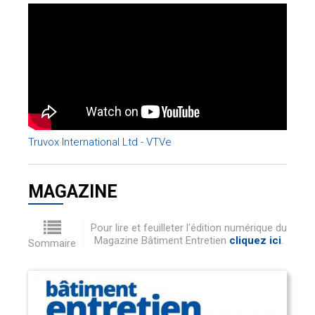
Truvox International Ltd - VTVe
MAGAZINE
Pour lire et feuilleter l'édition numérique du
Magazine Bâtiment Entretien
cliquez ici
.
Sommaire