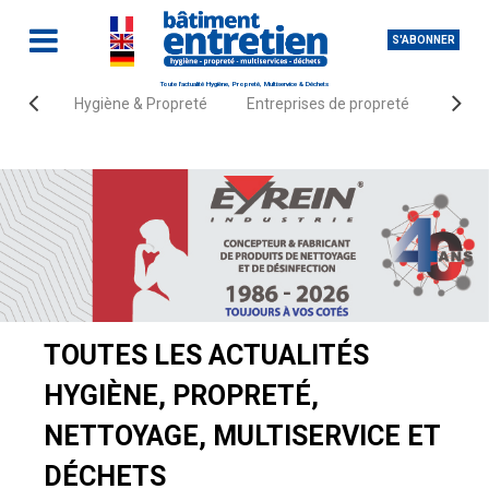
S'ABONNER
Toute l'actualité Hygiène, Propreté, Multiservice & Déchets
Hygiène & Propreté
Entreprises de propreté
Fourn
Accueil
Actualités
TOUTES LES ACTUALITÉS
HYGIÈNE, PROPRETÉ,
NETTOYAGE, MULTISERVICE ET
DÉCHETS