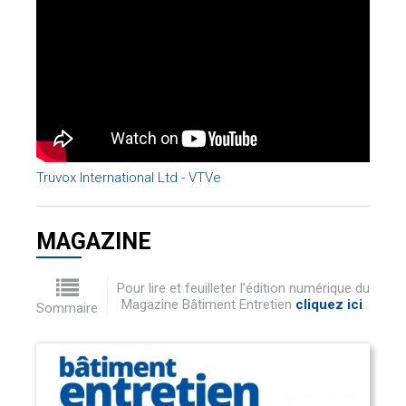
Truvox International Ltd - VTVe
MAGAZINE
Pour lire et feuilleter l'édition numérique du
Magazine Bâtiment Entretien
cliquez ici
.
Sommaire