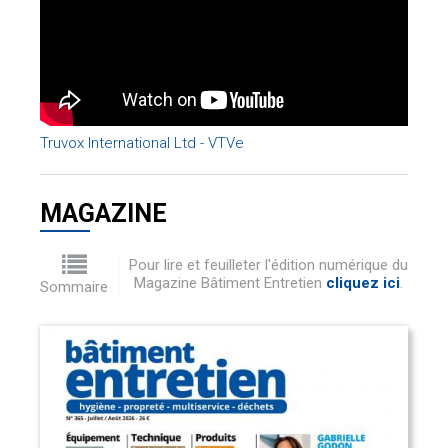
Truvox International Ltd - VTVe
MAGAZINE
Pour lire et feuilleter l'édition numérique du
Magazine Bâtiment Entretien
cliquez ici
.
Sommaire