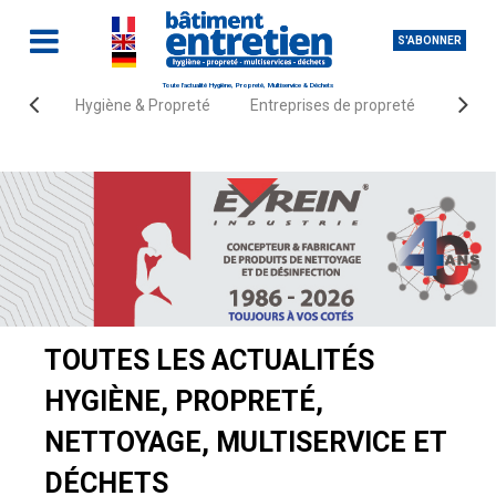
S'ABONNER
Toute l'actualité Hygiène, Propreté, Multiservice & Déchets
Hygiène & Propreté
Entreprises de propreté
Fourn
Accueil
Actualités
TOUTES LES ACTUALITÉS
HYGIÈNE, PROPRETÉ,
NETTOYAGE, MULTISERVICE ET
DÉCHETS