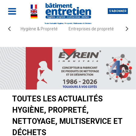
S'ABONNER
Toute l'actualité Hygiène, Propreté, Multiservice & Déchets
Hygiène & Propreté
Entreprises de propreté
Fourn
Accueil
Actualités
TOUTES LES ACTUALITÉS
HYGIÈNE, PROPRETÉ,
NETTOYAGE, MULTISERVICE ET
DÉCHETS