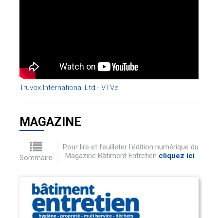
Truvox International Ltd - VTVe
MAGAZINE
Pour lire et feuilleter l'édition numérique du
Magazine Bâtiment Entretien
cliquez ici
.
Sommaire