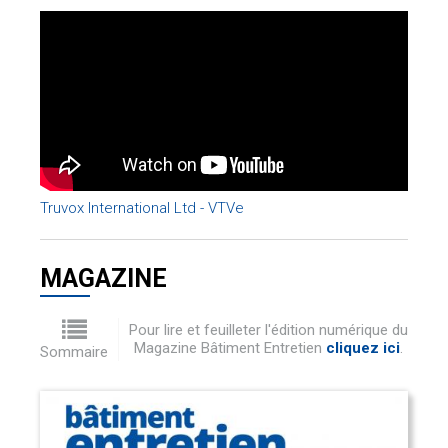
Truvox International Ltd - VTVe
MAGAZINE
Pour lire et feuilleter l'édition numérique du
Magazine Bâtiment Entretien
cliquez ici
.
Sommaire