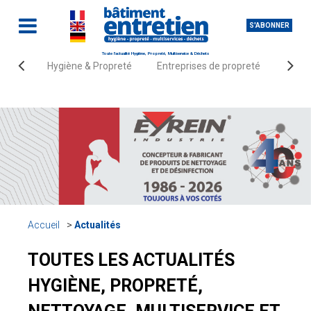
S'ABONNER
Toute l'actualité Hygiène, Propreté, Multiservice & Déchets
Hygiène & Propreté
Entreprises de propreté
Fourn
Accueil
Actualités
TOUTES LES ACTUALITÉS
HYGIÈNE, PROPRETÉ,