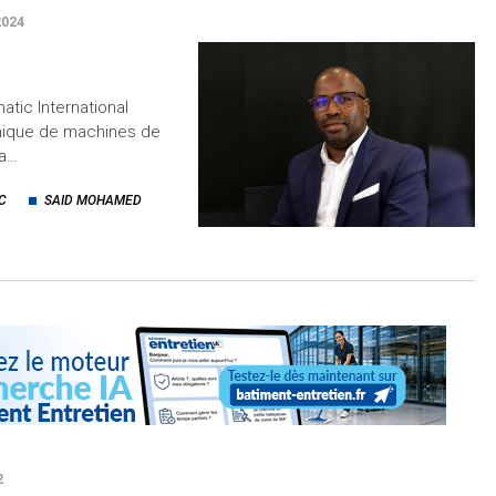
2024
tic International
tannique de machines de
la…
C
SAID MOHAMED
2