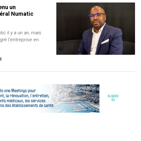
venu un
néral Numatic
ic il y a un an, mais
égré l'entreprise en
S