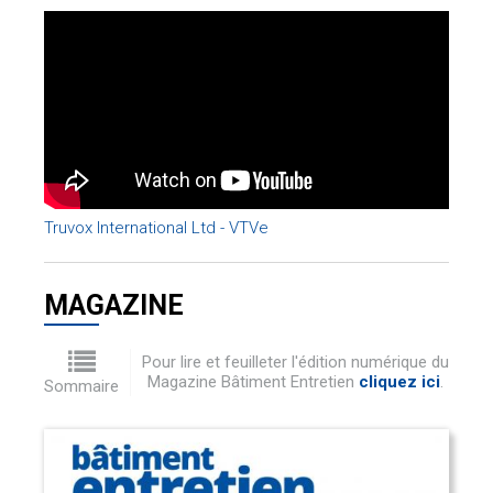
Truvox International Ltd - VTVe
MAGAZINE
Pour lire et feuilleter l'édition numérique du
Magazine Bâtiment Entretien
cliquez ici
.
Sommaire