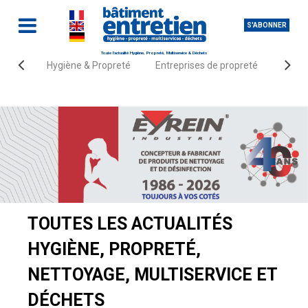
S'ABONNER
Toute l'actualité Hygiène, Propreté, Multiservice & Déchets
Hygiène & Propreté
Entreprises de propreté
Fourn
Accueil
Actualités
TOUTES LES ACTUALITÉS
HYGIÈNE, PROPRETÉ,
NETTOYAGE, MULTISERVICE ET
DÉCHETS