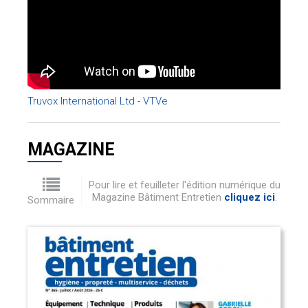
Truvox International Ltd - VTVe
MAGAZINE
Pour lire et feuilleter l'édition numérique du
Magazine Bâtiment Entretien
cliquez ici
.
Sommaire