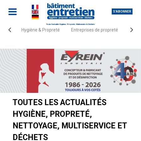
S'ABONNER
Toute l'actualité Hygiène, Propreté, Multiservice & Déchets
Hygiène & Propreté
Entreprises de propreté
Fourn
Accueil
Actualités
TOUTES LES ACTUALITÉS
HYGIÈNE, PROPRETÉ,
NETTOYAGE, MULTISERVICE ET
DÉCHETS