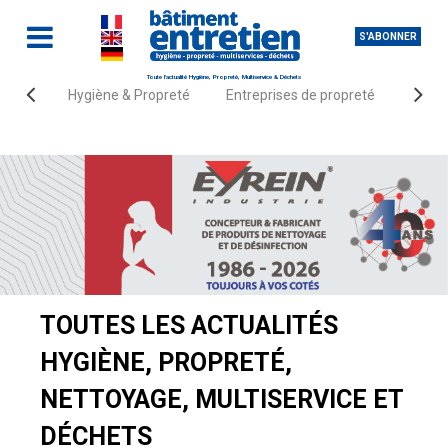
S'ABONNER
Toute l'actualité Hygiène, Propreté, Multiservice & Déchets
Hygiène & Propreté
Entreprises de propreté
Fourn
Accueil
Actualités
TOUTES LES ACTUALITÉS
HYGIÈNE, PROPRETÉ,
NETTOYAGE, MULTISERVICE ET
DÉCHETS