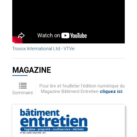
Truvox International Ltd - VTVe
MAGAZINE
Pour lire et feuilleter l'édition numérique du
Magazine Bâtiment Entretien
cliquez ici
.
Sommaire