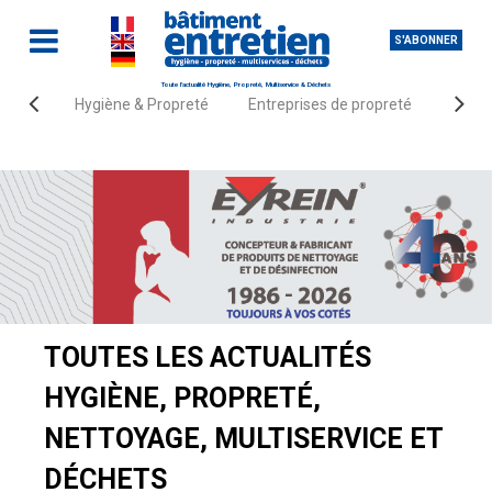
S'ABONNER
Toute l'actualité Hygiène, Propreté, Multiservice & Déchets
Hygiène & Propreté
Entreprises de propreté
Fourn
Accueil
Actualités
TOUTES LES ACTUALITÉS
HYGIÈNE, PROPRETÉ,
NETTOYAGE, MULTISERVICE ET
DÉCHETS