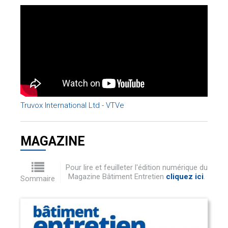
Truvox International Ltd - VTVe
MAGAZINE
Pour lire et feuilleter l'édition numérique du
Magazine Bâtiment Entretien
cliquez ici
.
Sommaire