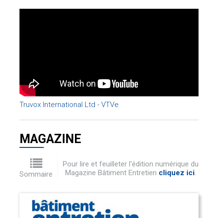
Truvox International Ltd - VTVe
MAGAZINE
Pour lire et feuilleter l'édition numérique du
Magazine Bâtiment Entretien
cliquez ici
.
Sommaire