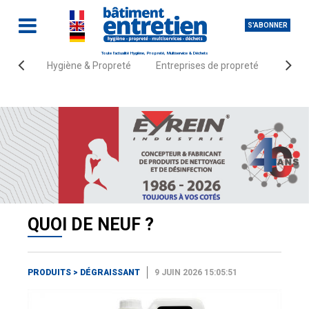
S'ABONNER
Toute l'actualité Hygiène, Propreté, Multiservice & Déchets
Hygiène & Propreté
Entreprises de propreté
Fourn
Accueil
Quoi de neuf ?
Produits
Dégraissant
QUOI DE NEUF ?
PRODUITS
>
DÉGRAISSANT
9 JUIN 2026 15:05:51