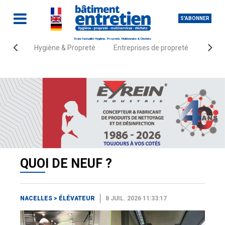
S'ABONNER
Toute l'actualité Hygiène, Propreté, Multiservice & Déchets
Hygiène & Propreté
Entreprises de propreté
Fourn
Accueil
Quoi de neuf ?
Nacelles
élévateur
QUOI DE NEUF ?
NACELLES
>
ÉLÉVATEUR
8 JUIL. 2026 11:33:17