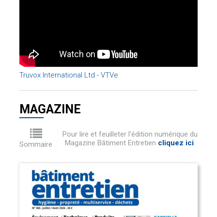
Truvox International Ltd - VTVe
MAGAZINE
Pour lire et feuilleter l'édition numérique du
Magazine Bâtiment Entretien
cliquez ici
.
Sommaire