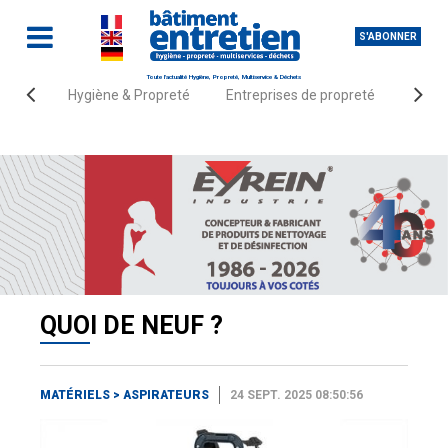
S'ABONNER
Toute l'actualité Hygiène, Propreté, Multiservice & Déchets
Hygiène & Propreté
Entreprises de propreté
Fourn
Accueil
Quoi de neuf ?
Matériels
Aspirateurs
QUOI DE NEUF ?
MATÉRIELS
>
ASPIRATEURS
24 SEPT. 2025 08:50:56