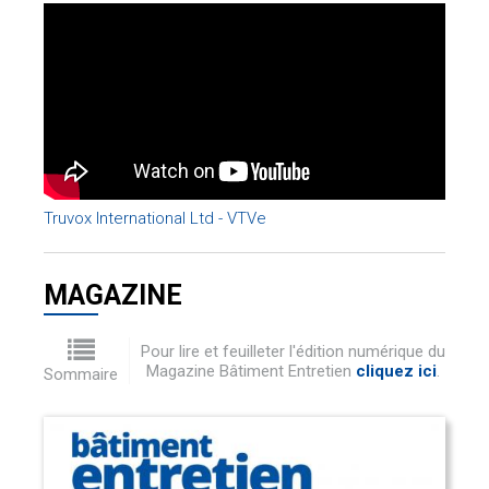
Truvox International Ltd - VTVe
MAGAZINE
Pour lire et feuilleter l'édition numérique du
Magazine Bâtiment Entretien
cliquez ici
.
Sommaire