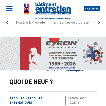
S'ABONNER
Toute l'actualité Hygiène, Propreté, Multiservice & Déchets
Hygiène & Propreté
Entreprises de propreté
Fourn
Accueil
Quoi de
Produits
neuf ?
Produits
enzymatiques
QUOI DE NEUF ?
PRODUITS
>
PRODUITS
19 NOV. 2025
ENZYMATIQUES
10:23:11