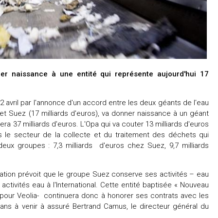
r naissance à une entité qui représente aujourd'hui 17
12 avril par l'annonce d'un accord entre les deux géants de l'eau
) et Suez (17 milliards d'euros), va donner naissance à un géant
a 37 milliards d'euros. L'Opa qui va couter 13 milliards d'euros
 le secteur de la collecte et du traitement des déchets qui
eux groupes : 7,3 milliards d'euros chez Suez, 9,7 milliards
ration prévoit que le groupe Suez conserve ses activités – eau
ctivités eau à l'International. Cette entité baptisée « Nouveau
s pour Veolia- continuera donc à honorer ses contrats avec les
5 ans à venir à assuré Bertrand Camus, le directeur général du