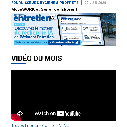
FOURNISSEURS HYGIÈNE & PROPRETÉ
23 JUIN 2026
MoveWORK et Senef collaborent
VIDÉO DU MOIS
Truvox International Ltd - VTVe