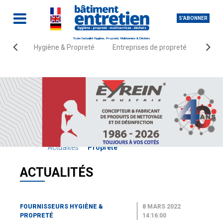
S'ABONNER
Toute l'actualité Hygiène, Propreté, Multiservice & Déchets
Hygiène & Propreté
Entreprises de propreté
Fourn
Accueil
Fournisseurs Hygiène &
Actualités
Propreté
ACTUALITÉS
FOURNISSEURS HYGIÈNE &
8 MARS 2022
PROPRETÉ
14:16:00