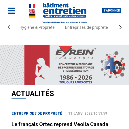
S'ABONNER
Toute l'actualité Hygiène, Propreté, Multiservice & Déchets
Hygiène & Propreté
Entreprises de propreté
Fourn
Accueil
Actualités
Entreprises de propreté
ACTUALITÉS
ENTREPRISES DE PROPRETÉ
11 JANV. 2022 16:51:59
Le français Ortec reprend Veolia Canada