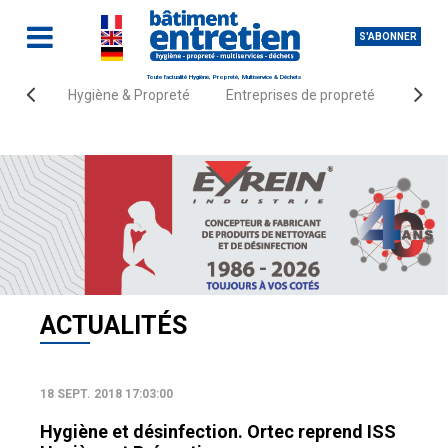
S'ABONNER
Toute l'actualité Hygiène, Propreté, Multiservice & Déchets
Hygiène & Propreté
Entreprises de propreté
Fourn
Accueil
Actualités
ACTUALITÉS
18 SEPT. 2018 17:03:00
Hygiène et désinfection. Ortec reprend ISS