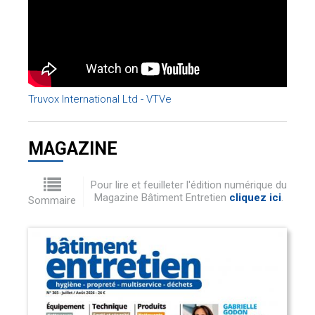
Truvox International Ltd - VTVe
MAGAZINE
Pour lire et feuilleter l'édition numérique du
Magazine Bâtiment Entretien
cliquez ici
.
Sommaire