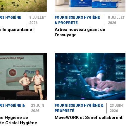
RS HYGIÈNE
8 JUILLET
FOURNISSEURS HYGIÈNE
8 JUILLET
2026
& PROPRETÉ
2026
elle quarantaine !
Arbex nouveau géant de
l’essuyage
RS HYGIÈNE &
23 JUIN
FOURNISSEURS HYGIÈNE &
23 JUIN
2026
PROPRETÉ
2026
e Hygiène se
MoveWORK et Senef collaborent
de Cristal Hygiène