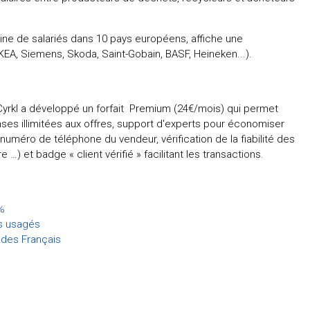
aine de salariés dans 10 pays européens, affiche une
EA, Siemens, Skoda, Saint-Gobain, BASF, Heineken...).
Cyrkl a développé un forfait Premium (24€/mois) qui permet
ses illimitées aux offres, support d'experts pour économiser
uméro de téléphone du vendeur, vérification de la fiabilité des
 …) et badge « client vérifié » facilitant les transactions.
%
ns usagés
 des Français