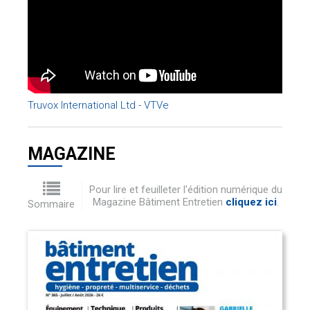
Truvox International Ltd - VTVe
MAGAZINE
Pour lire et feuilleter l'édition numérique du
Magazine Bâtiment Entretien
cliquez ici
.
Sommaire