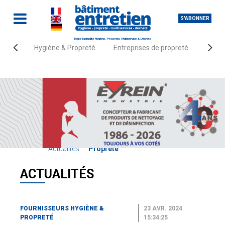
S'ABONNER
Toute l'actualité Hygiène, Propreté, Multiservice & Déchets
Hygiène & Propreté
Entreprises de propreté
Fourn
Accueil
Fournisseurs Hygiène &
Actualités
Propreté
ACTUALITÉS
FOURNISSEURS HYGIÈNE &
23 AVR. 2024
PROPRETÉ
15:34:25