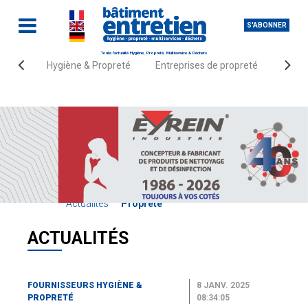
S'ABONNER
Toute l'actualité Hygiène, Propreté, Multiservice & Déchets
Hygiène & Propreté
Entreprises de propreté
Fourn
Accueil
Fournisseurs Hygiène &
Actualités
Propreté
ACTUALITÉS
FOURNISSEURS HYGIÈNE &
8 JANV. 2025
PROPRETÉ
08:34:05