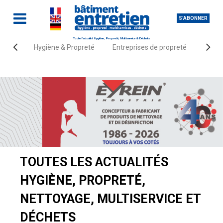
S'ABONNER
Toute l'actualité Hygiène, Propreté, Multiservice & Déchets
Hygiène & Propreté
Entreprises de propreté
Fourn
Accueil
Actualités
TOUTES LES ACTUALITÉS
HYGIÈNE, PROPRETÉ,
NETTOYAGE, MULTISERVICE ET
DÉCHETS