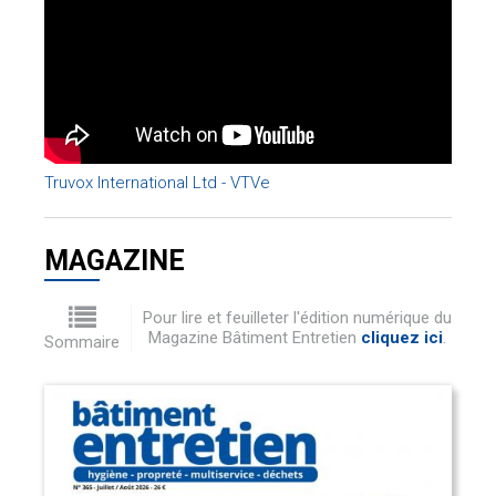
Truvox International Ltd - VTVe
MAGAZINE
Pour lire et feuilleter l'édition numérique du
Magazine Bâtiment Entretien
cliquez ici
.
Sommaire