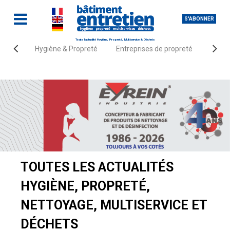
S'ABONNER
Toute l'actualité Hygiène, Propreté, Multiservice & Déchets
Hygiène & Propreté
Entreprises de propreté
Fourn
Accueil
Actualités
TOUTES LES ACTUALITÉS
HYGIÈNE, PROPRETÉ,
NETTOYAGE, MULTISERVICE ET
DÉCHETS