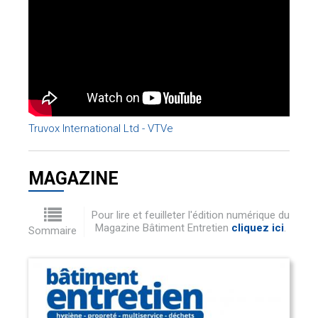
Truvox International Ltd - VTVe
MAGAZINE
Pour lire et feuilleter l'édition numérique du
Magazine Bâtiment Entretien
cliquez ici
.
Sommaire