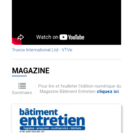
Truvox International Ltd - VTVe
MAGAZINE
Pour lire et feuilleter l'édition numérique du
Magazine Bâtiment Entretien
cliquez ici
.
Sommaire