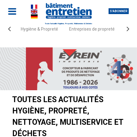
S'ABONNER
Toute l'actualité Hygiène, Propreté, Multiservice & Déchets
Hygiène & Propreté
Entreprises de propreté
Fourn
Accueil
Actualités
TOUTES LES ACTUALITÉS
HYGIÈNE, PROPRETÉ,
NETTOYAGE, MULTISERVICE ET
DÉCHETS