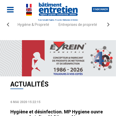
S'ABONNER
Toute l'actualité Hygiène, Propreté, Multiservice & Déchets
Hygiène & Propreté
Entreprises de propreté
Fourn
Accueil
Actualités
ACTUALITÉS
6 MAI 2020 15:22:15
Hygiène et désinfection. MP Hygiene ouvre