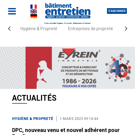
S'ABONNER
Toute l'actualité Hygiène, Propreté, Multiservice & Déchets
Hygiène & Propreté
Entreprises de propreté
Fourn
Accueil
Actualités
Hygiène & Propreté
ACTUALITÉS
HYGIÈNE & PROPRETÉ
1 MARS 2023 09:16:44
DPC, nouveau venu et nouvel adhérent pour