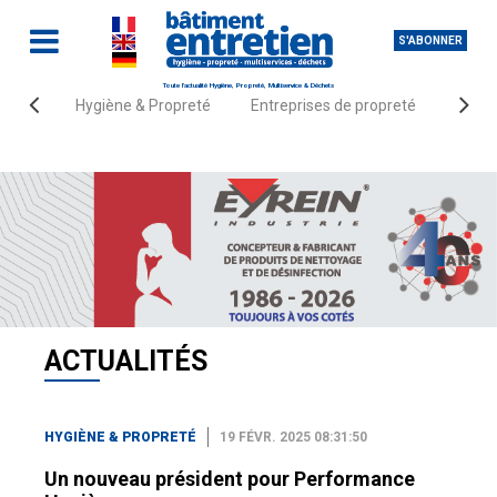
S'ABONNER
Toute l'actualité Hygiène, Propreté, Multiservice & Déchets
Hygiène & Propreté
Entreprises de propreté
Fourn
Accueil
Actualités
Hygiène & Propreté
ACTUALITÉS
HYGIÈNE & PROPRETÉ
19 FÉVR. 2025 08:31:50
Un nouveau président pour Performance