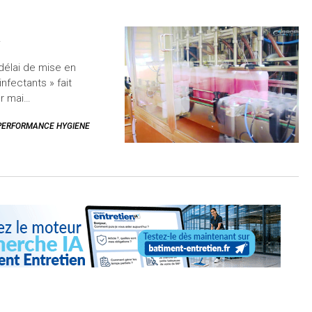
»
 délai de mise en
infectants » fait
ur mai…
PERFORMANCE HYGIENE