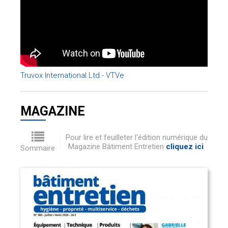
Truvox International Ltd - VTVe
MAGAZINE
Pour lire et feuilleter l'édition numérique du
Magazine Bâtiment Entretien
cliquez ici
.
Sommaire