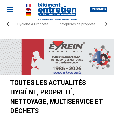
S'ABONNER
Toute l'actualité Hygiène, Propreté, Multiservice & Déchets
Hygiène & Propreté
Entreprises de propreté
Fourn
Accueil
Actualités
TOUTES LES ACTUALITÉS
HYGIÈNE, PROPRETÉ,
NETTOYAGE, MULTISERVICE ET
DÉCHETS