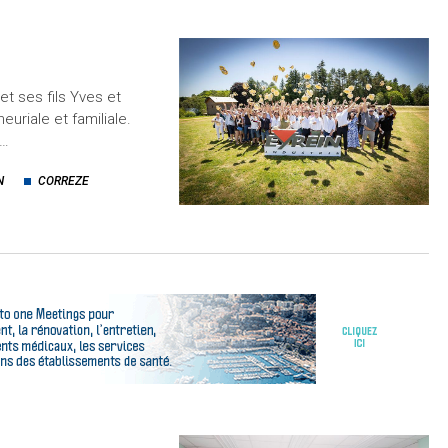
t ses fils Yves et
uriale et familiale.
a…
N
CORREZE