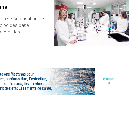
nne
emière Autorisation de
 biocides base
es formules…