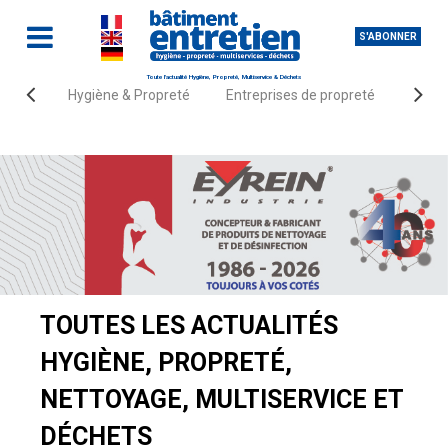
S'ABONNER
Toute l'actualité Hygiène, Propreté, Multiservice & Déchets
Hygiène & Propreté
Entreprises de propreté
Fourn
Accueil
Actualités
TOUTES LES ACTUALITÉS
HYGIÈNE, PROPRETÉ,
NETTOYAGE, MULTISERVICE ET
DÉCHETS