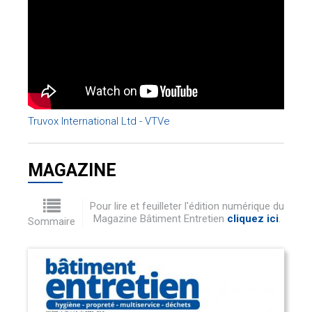
Truvox International Ltd - VTVe
MAGAZINE
Pour lire et feuilleter l'édition numérique du
Magazine Bâtiment Entretien
cliquez ici
.
Sommaire