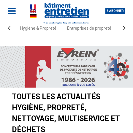
S'ABONNER
Toute l'actualité Hygiène, Propreté, Multiservice & Déchets
Hygiène & Propreté
Entreprises de propreté
Fourn
Accueil
Actualités
TOUTES LES ACTUALITÉS
HYGIÈNE, PROPRETÉ,
NETTOYAGE, MULTISERVICE ET
DÉCHETS