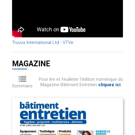
Truvox International Ltd - VTVe
MAGAZINE
Pour lire et feuilleter l'édition numérique du
Magazine Bâtiment Entretien
cliquez ici
.
Sommaire