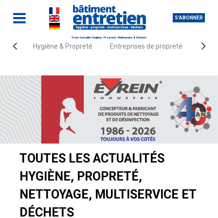
S'ABONNER
Toute l'actualité Hygiène, Propreté, Multiservice & Déchets
Hygiène & Propreté
Entreprises de propreté
Fourn
Accueil
Actualités
TOUTES LES ACTUALITÉS
HYGIÈNE, PROPRETÉ,
NETTOYAGE, MULTISERVICE ET
DÉCHETS