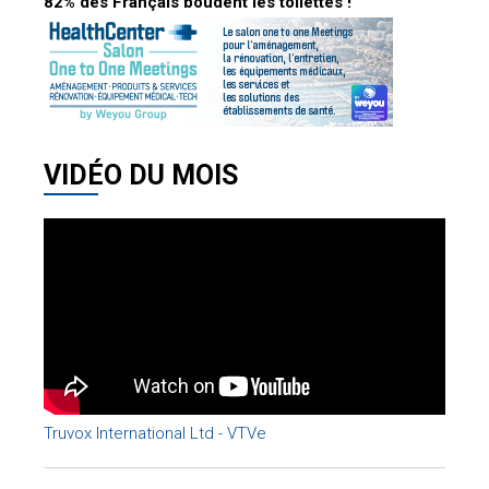
82% des Français boudent les toilettes !
VIDÉO DU MOIS
Truvox International Ltd - VTVe