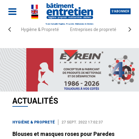
S'ABONNER
Toute l'actualité Hygiène, Propreté, Multiservice & Déchets
Hygiène & Propreté
Entreprises de propreté
Fourn
Accueil
Actualités
Hygiène & Propreté
ACTUALITÉS
HYGIÈNE & PROPRETÉ
27 SEPT. 2022 17:02:37
Blouses et masques roses pour Paredes