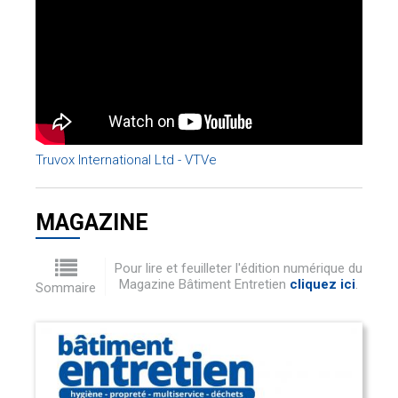
Truvox International Ltd - VTVe
MAGAZINE
Pour lire et feuilleter l'édition numérique du
Magazine Bâtiment Entretien
cliquez ici
.
Sommaire