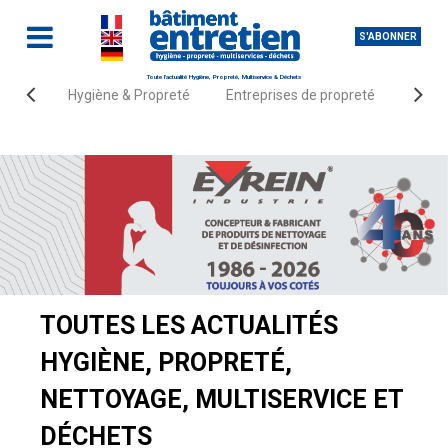
S'ABONNER
Toute l'actualité Hygiène, Propreté, Multiservice & Déchets
Hygiène & Propreté
Entreprises de propreté
Fourn
Accueil
Actualités
TOUTES LES ACTUALITÉS
HYGIÈNE, PROPRETÉ,
NETTOYAGE, MULTISERVICE ET
DÉCHETS