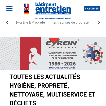
S'ABONNER
Toute l'actualité Hygiène, Propreté, Multiservice & Déchets
Hygiène & Propreté
Entreprises de propreté
Fourn
Accueil
Actualités
TOUTES LES ACTUALITÉS
HYGIÈNE, PROPRETÉ,
NETTOYAGE, MULTISERVICE ET
DÉCHETS