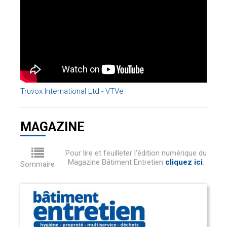
Truvox International Ltd - VTVe
MAGAZINE
Pour lire et feuilleter l'édition numérique du
Magazine Bâtiment Entretien
cliquez ici
.
Sommaire