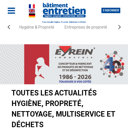
S'ABONNER
Toute l'actualité Hygiène, Propreté, Multiservice & Déchets
Hygiène & Propreté
Entreprises de propreté
Fourn
Accueil
Actualités
TOUTES LES ACTUALITÉS
HYGIÈNE, PROPRETÉ,
NETTOYAGE, MULTISERVICE ET
DÉCHETS