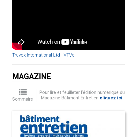
Truvox International Ltd - VTVe
MAGAZINE
Pour lire et feuilleter l'édition numérique du
Magazine Bâtiment Entretien
cliquez ici
.
Sommaire