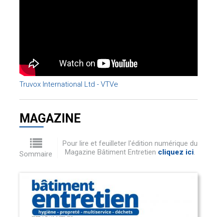
Truvox International Ltd - VTVe
MAGAZINE
Pour lire et feuilleter l'édition numérique du
Magazine Bâtiment Entretien
cliquez ici
.
Sommaire