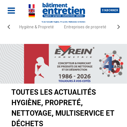
S'ABONNER
Toute l'actualité Hygiène, Propreté, Multiservice & Déchets
Hygiène & Propreté
Entreprises de propreté
Fourn
Accueil
Actualités
TOUTES LES ACTUALITÉS
HYGIÈNE, PROPRETÉ,
NETTOYAGE, MULTISERVICE ET
DÉCHETS