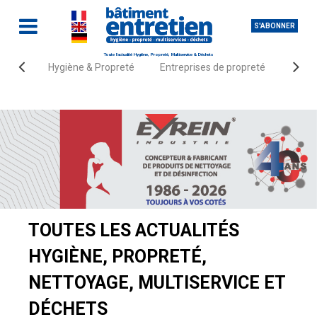
S'ABONNER
Toute l'actualité Hygiène, Propreté, Multiservice & Déchets
Hygiène & Propreté
Entreprises de propreté
Fourn
Accueil
Actualités
TOUTES LES ACTUALITÉS
HYGIÈNE, PROPRETÉ,
NETTOYAGE, MULTISERVICE ET
DÉCHETS