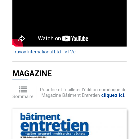
Truvox International Ltd - VTVe
MAGAZINE
Pour lire et feuilleter l'édition numérique du
Magazine Bâtiment Entretien
cliquez ici
.
Sommaire