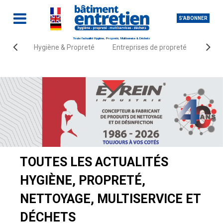
S'ABONNER
Toute l'actualité Hygiène, Propreté, Multiservice & Déchets
Hygiène & Propreté
Entreprises de propreté
Fourn
Accueil
Actualités
TOUTES LES ACTUALITÉS
HYGIÈNE, PROPRETÉ,
NETTOYAGE, MULTISERVICE ET
DÉCHETS