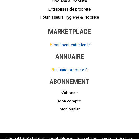
Hygiène & Propreté
Entreprises de propreté
Fournisseurs Hygiène & Propreté
MARKETPLACE
e
-batiment-entretien.fr
ANNUAIRE
a
nnuaire-proprete.fr
ABONNEMENT
S'abonner
Mon compte
Mon panier
Copyright © Portail de l'actualité Hygiène, Propreté, Multiservice & Déchets.