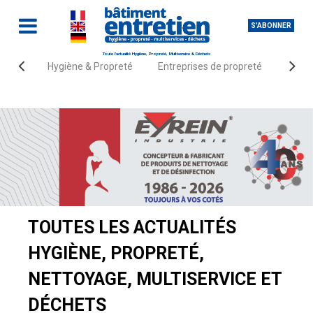
S'ABONNER
Toute l'actualité Hygiène, Propreté, Multiservice & Déchets
Hygiène & Propreté
Entreprises de propreté
Fourn
Accueil
Actualités
TOUTES LES ACTUALITÉS
HYGIÈNE, PROPRETÉ,
NETTOYAGE, MULTISERVICE ET
DÉCHETS