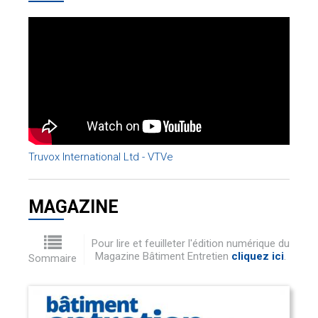
Truvox International Ltd - VTVe
MAGAZINE
Pour lire et feuilleter l'édition numérique du
Magazine Bâtiment Entretien
cliquez ici
.
Sommaire