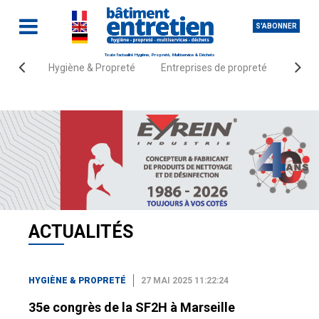
S'ABONNER
Toute l'actualité Hygiène, Propreté, Multiservice & Déchets
Hygiène & Propreté
Entreprises de propreté
Fourn
Accueil
Actualités
Hygiène & Propreté
ACTUALITÉS
HYGIÈNE & PROPRETÉ
27 MAI 2025 11:22:24
35e congrès de la SF2H à Marseille