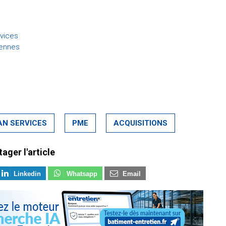
rvices
iennes
N SERVICES
PME
ACQUISITIONS
tager l'article
Linkedin
Whatsapp
Email