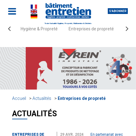
S'ABONNER
Toute l'actualité Hygiène, Propreté, Multiservice & Déchets
Hygiène & Propreté
Entreprises de propreté
Fourn
Accueil
Actualités
Entreprises de propreté
ACTUALITÉS
ENTREPRISES DE
29 AVR. 2024
En partenariat avec