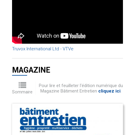
Truvox International Ltd - VTVe
MAGAZINE
Pour lire et feuilleter l'édition numérique du
Magazine Bâtiment Entretien
cliquez ici
.
Sommaire