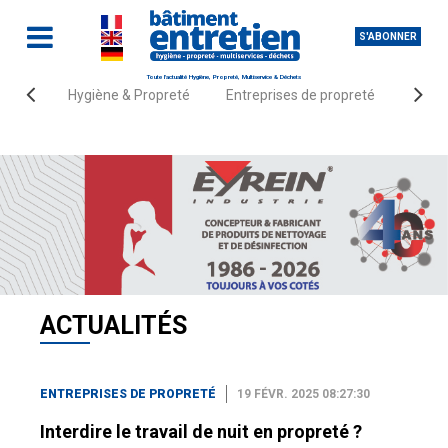
S'ABONNER
Toute l'actualité Hygiène, Propreté, Multiservice & Déchets
Hygiène & Propreté
Entreprises de propreté
Fourn
Accueil
Actualités
Entreprises de propreté
ACTUALITÉS
ENTREPRISES DE PROPRETÉ
19 FÉVR. 2025 08:27:30
Interdire le travail de nuit en propreté ?