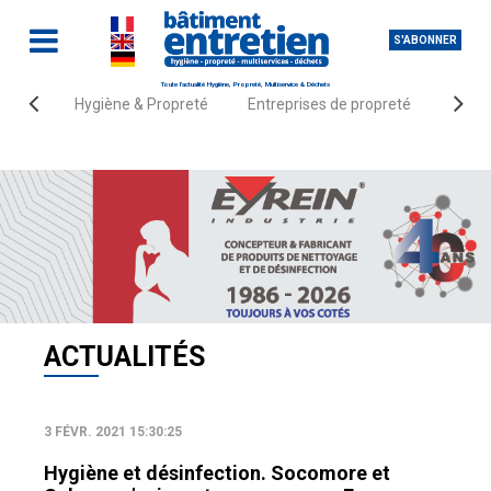
S'ABONNER
Toute l'actualité Hygiène, Propreté, Multiservice & Déchets
Hygiène & Propreté
Entreprises de propreté
Fourn
Accueil
Actualités
ACTUALITÉS
3 FÉVR. 2021 15:30:25
Hygiène et désinfection. Socomore et