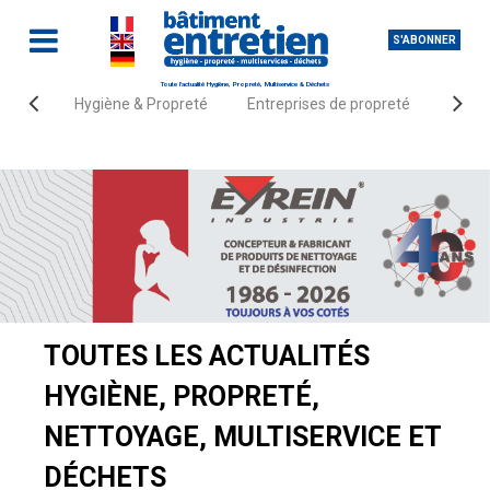
S'ABONNER
Toute l'actualité Hygiène, Propreté, Multiservice & Déchets
Hygiène & Propreté
Entreprises de propreté
Fourn
Accueil
Actualités
TOUTES LES ACTUALITÉS
HYGIÈNE, PROPRETÉ,
NETTOYAGE, MULTISERVICE ET
DÉCHETS