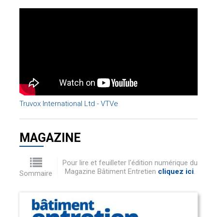
Truvox International Ltd - VTVe
MAGAZINE
Pour lire et feuilleter l'édition numérique du
Magazine Bâtiment Entretien
cliquez ici
.
Sommaire